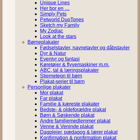
Unique Lines
Her bor en …
Simply Pets
Petworld DuoTones
Sketch my Family
My Zodiac
Look at the stars
Børneplakater
Fødselstavler, navnetavler og dåbstavler
Dyr & Natur
Eventyr og fantasi
Køretøjer & flyvemaskiner m.m.
ABC, tal & læringsplakater
Stjernetegn til børn
Plakat-serier til børn
Personlige plakater
Mor plakat
Far plakat
Familie & kæreste plakater
Bedste- & oldeforældre plakat
Børn & Søskende plakat
Andre familiemedlemmer plakat
Venne & Veninde plakat
Dagplejer, pædagog & lærer plakat
Konfirmation & nonfirmation plakat