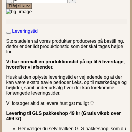
#2
Tilføj til kurv
|
Bordkort
(træfinér)
antal
Leveringstid
Størstedelen af vores produkter produceres på bestilling,
derfor er der lidt produktionstid som der skal tages højde
for.
Vi har normalt en produktionstid på op til 5 hverdage,
hvorefter vi afsender.
Husk at den oplyste leveringstid er vejledende og at der
kan være ekstra travle perioder f.eks. op til mærkedage og
højtider, samt under udsalg hvor der kan forekomme
forlængede leveringstider.
Vi forsøger altid at levere hurtigst muligt ♡
Levering til GLS pakkeshop 49 kr (Gratis v/køb over
499 kr)
Her vælger du selv hvilken GLS pakkeshop, som du