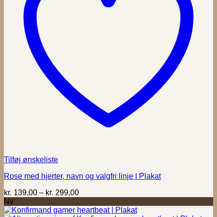
Tilføj ønskeliste
Rose med hjerter, navn og valgfri linje | Plakat
Prisinterval:
kr.
139,00
–
kr.
299,00
kr. 139,00
Ny
til