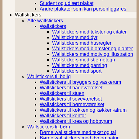
Student og udlært plakat
Andre plakater som kan personliggøres
Wallstickers
Alle wallstickers
Wallstickers
Wallstickers med tekster og citater
Wallstickers med dyr
Wallstickers med husregler
Wallstickers med blomster og planter
Wallstickers med motiv og illustration
Wallstickers med stjernetegn
Wallstickers med gaming
Wallstickers med sport
Wallstickers til bolig
Wallstickers til bryggers og vaskerum
Wallstickers til badeværelset
Wallstickers til stuen
Wallstickers til soveværelset
Wallstickers til børneværelset
Wallstickers til køkken og køkken-alrum
Wallstickers til kontor
Wallstickers til krea og hobbyrum
Wallstickers til børn
Børne wallstickers med tekst og tal
Børne wallstickers med dyr og natur