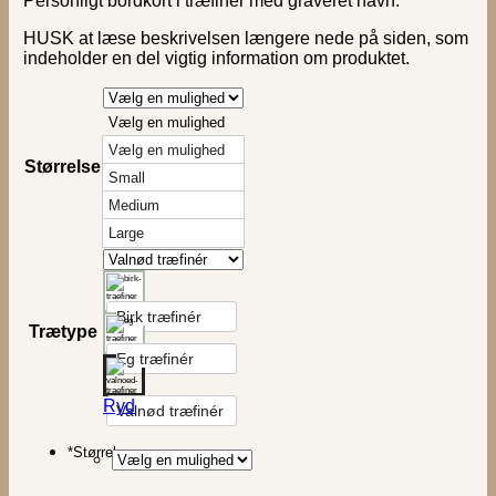
Personligt bordkort i træfinér med graveret navn.
HUSK at læse beskrivelsen længere nede på siden, som
indeholder en del vigtig information om produktet.
Vælg en mulighed
Vælg en mulighed
Størrelse
Small
Medium
Large
Birk træfinér
Trætype
Eg træfinér
Ryd
Valnød træfinér
*
Størrelse