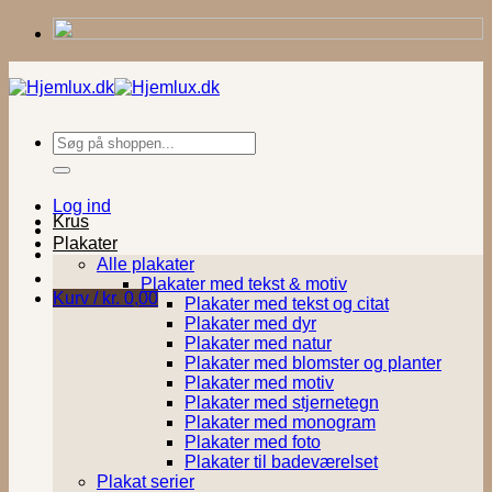
Fortsæt
til
indhold
Søg
efter:
Log ind
Krus
Plakater
Alle plakater
Plakater med tekst & motiv
Kurv /
kr.
0,00
Plakater med tekst og citat
Plakater med dyr
Plakater med natur
Plakater med blomster og planter
Plakater med motiv
Plakater med stjernetegn
Plakater med monogram
Plakater med foto
Plakater til badeværelset
Plakat serier