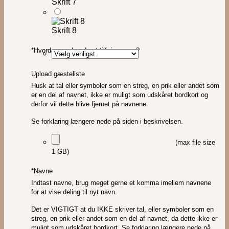
Skrift 7
Skrift 8
*
Hvordan ønsker du at tilføje navne?
Upload gæsteliste
Husk at tal eller symboler som en streg, en prik eller andet som
er en del af navnet, ikke er muligt som udskåret bordkort og
derfor vil dette blive fjernet på navnene.
Se forklaring længere nede på siden i beskrivelsen.
(max file size
1 GB)
*
Navne
Indtast navne, brug meget gerne et komma imellem navnene
for at vise deling til nyt navn.
Det er VIGTIGT at du IKKE skriver tal, eller symboler som en
streg, en prik eller andet som en del af navnet, da dette ikke er
muligt som udskåret bordkort. Se forklaring længere nede på