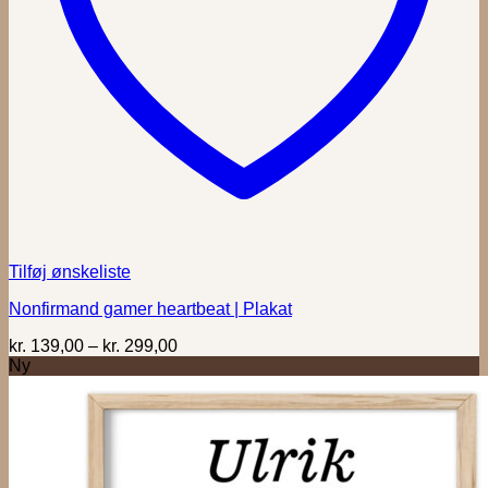
Tilføj ønskeliste
Nonfirmand gamer heartbeat | Plakat
Prisinterval:
kr.
139,00
–
kr.
299,00
kr. 139,00
Ny
til
kr. 299,00