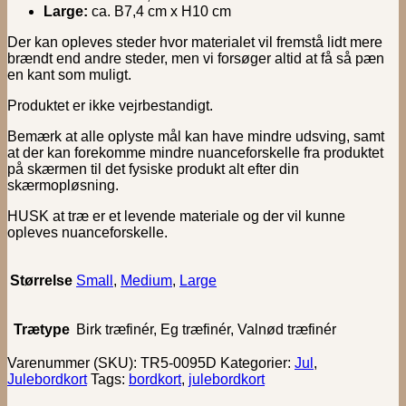
Large:
ca. B7,4 cm x H10 cm
Der kan opleves steder hvor materialet vil fremstå lidt mere
brændt end andre steder, men vi forsøger altid at få så pæn
en kant som muligt.
Produktet er ikke vejrbestandigt.
Bemærk at alle oplyste mål kan have mindre udsving, samt
at der kan forekomme mindre nuanceforskelle fra produktet
på skærmen til det fysiske produkt alt efter din
skærmopløsning.
HUSK at træ er et levende materiale og der vil kunne
opleves nuanceforskelle.
Størrelse
Small
,
Medium
,
Large
Trætype
Birk træfinér, Eg træfinér, Valnød træfinér
Varenummer (SKU):
TR5-0095D
Kategorier:
Jul
,
Julebordkort
Tags:
bordkort
,
julebordkort