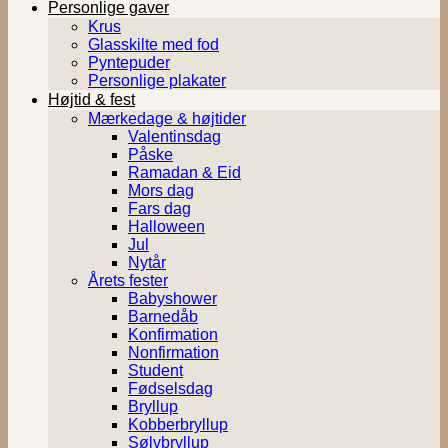
Personlige gaver
Krus
Glasskilte med fod
Pyntepuder
Personlige plakater
Højtid & fest
Mærkedage & højtider
Valentinsdag
Påske
Ramadan & Eid
Mors dag
Fars dag
Halloween
Jul
Nytår
Årets fester
Babyshower
Barnedåb
Konfirmation
Nonfirmation
Student
Fødselsdag
Bryllup
Kobberbryllup
Sølvbryllup