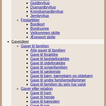
Guldbryllup
Diamantbryllup
Krondiamantbryllup
Jernbryllup
Festartikler
Bordkort
Bordnumre
Velkommen skilte
Æresport skilte
Gaveideer
Gaver til familien
Alle gaver til familien
Gave til forældre
Gave til bedsteforældre
Gave til oldeforældre
Gave til svigerfamilien
Gave til søskende
Gave til børn, børnebørn og oldebørn
Gave til andre familiemedlemmer
Gave til familien du selv har valgt
Gaver efter relation
Gave til ham
Gave til hende
Gave til kæresten
Gave til par