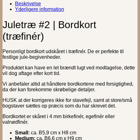
Beskrivelse
Yderligere information
Juletræ #2 | Bordkort
(træfinér)
Personligt bordkort udskåret i træfinér. De er perfekte til
festlige jule-begivenheder.
Produktet kan have en let brændt lugt ved modtagelse, dette
vil dog aftage efter kort tid.
Vi anbefaler altid at håndtere bordkortene med forsigtighed,
da der kan forekomme skrøbelige detaljer.
HUSK at der korrigeres ikke for stavefejl, samt at store/små
bogstaver sættes op præcis som du har skrevet det.
Bordkortet er skåret i 4 mm birkefinér, egefinér eller
valnødfinér.
Small:
ca. B5,9 cm x H8 cm
Medium:
ca. B6,6 cm x H9 cm