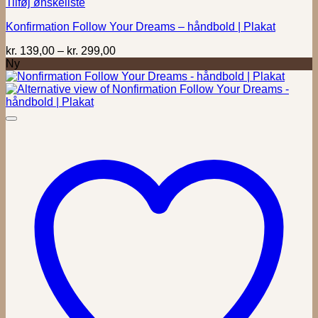
Tilføj ønskeliste
Konfirmation Follow Your Dreams – håndbold | Plakat
Prisinterval:
kr.
139,00
–
kr.
299,00
kr. 139,00
Ny
til
kr. 299,00