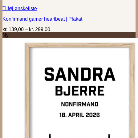
Tilføj ønskeliste
Konfirmand gamer heartbeat | Plakat
Prisinterval:
kr.
139,00
–
kr.
299,00
kr. 139,00
Ny
til
kr. 299,00