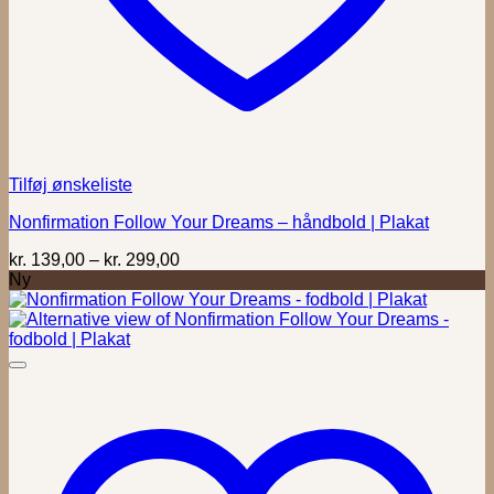
Tilføj ønskeliste
Nonfirmation Follow Your Dreams – håndbold | Plakat
Prisinterval:
kr.
139,00
–
kr.
299,00
kr. 139,00
Ny
til
kr. 299,00