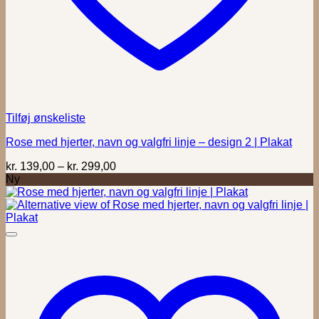
Tilføj ønskeliste
Rose med hjerter, navn og valgfri linje – design 2 | Plakat
Prisinterval:
kr.
139,00
–
kr.
299,00
kr. 139,00
Ny
til
kr. 299,00