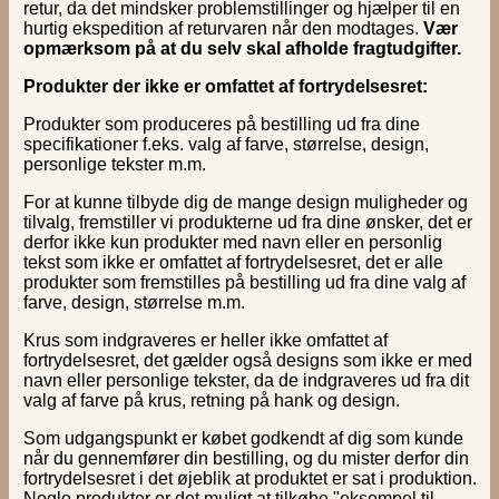
retur, da det mindsker problemstillinger og hjælper til en
hurtig ekspedition af returvaren når den modtages.
Vær
opmærksom på at du selv skal afholde fragtudgifter.
Produkter der ikke er omfattet af fortrydelsesret:
Produkter som produceres på bestilling ud fra dine
specifikationer f.eks. valg af farve, størrelse, design,
personlige tekster m.m.
For at kunne tilbyde dig de mange design muligheder og
tilvalg, fremstiller vi produkterne ud fra dine ønsker, det er
derfor ikke kun produkter med navn eller en personlig
tekst som ikke er omfattet af fortrydelsesret, det er alle
produkter som fremstilles på bestilling ud fra dine valg af
farve, design, størrelse m.m.
Krus som indgraveres er heller ikke omfattet af
fortrydelsesret, det gælder også designs som ikke er med
navn eller personlige tekster, da de indgraveres ud fra dit
valg af farve på krus, retning på hank og design.
Som udgangspunkt er købet godkendt af dig som kunde
når du gennemfører din bestilling, og du mister derfor din
fortrydelsesret i det øjeblik at produktet er sat i produktion.
Nogle produkter er det muligt at tilkøbe "eksempel til