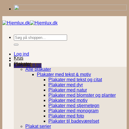
Fortsæt
til
indhold
Søg
efter:
Log ind
Krus
Plakater
Kurv /
kr.
0,00
Alle plakater
Plakater med tekst & motiv
Plakater med tekst og citat
Plakater med dyr
Plakater med natur
Plakater med blomster og planter
Plakater med motiv
Plakater med stjernetegn
Plakater med monogram
Plakater med foto
Plakater til badeværelset
Plakat serier