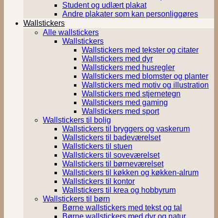
Student og udlært plakat
Andre plakater som kan personliggøres
Wallstickers
Alle wallstickers
Wallstickers
Wallstickers med tekster og citater
Wallstickers med dyr
Wallstickers med husregler
Wallstickers med blomster og planter
Wallstickers med motiv og illustration
Wallstickers med stjernetegn
Wallstickers med gaming
Wallstickers med sport
Wallstickers til bolig
Wallstickers til bryggers og vaskerum
Wallstickers til badeværelset
Wallstickers til stuen
Wallstickers til soveværelset
Wallstickers til børneværelset
Wallstickers til køkken og køkken-alrum
Wallstickers til kontor
Wallstickers til krea og hobbyrum
Wallstickers til børn
Børne wallstickers med tekst og tal
Børne wallstickers med dyr og natur