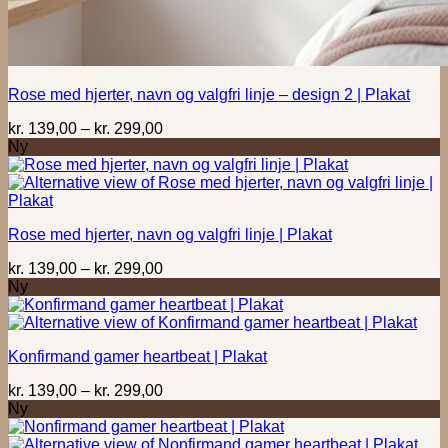
Rose med hjerter, navn og valgfri linje – design 2 | Plakat
Prisinterval:
kr.
139,00
–
kr.
299,00
kr. 139,00
Ny
til
kr. 299,00
Rose med hjerter, navn og valgfri linje | Plakat
Prisinterval:
kr.
139,00
–
kr.
299,00
kr. 139,00
Ny
til
kr. 299,00
Konfirmand gamer heartbeat | Plakat
Prisinterval:
kr.
139,00
–
kr.
299,00
kr. 139,00
Ny
til
kr. 299,00