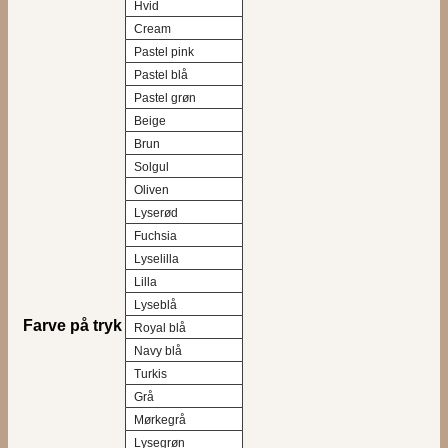
Hvid
Cream
Pastel pink
Pastel blå
Pastel grøn
Beige
Brun
Solgul
Oliven
Lyserød
Fuchsia
Lyselilla
Lilla
Lyseblå
Farve på tryk
Royal blå
Navy blå
Turkis
Grå
Mørkegrå
Lysegrøn