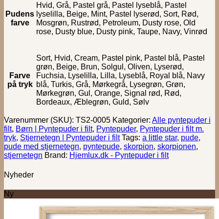
Hvid, Grå, Pastel grå, Pastel lyseblå, Pastel
Pudens
lyselilla, Beige, Mint, Pastel lyserød, Sort, Rød,
farve
Mosgrøn, Rustrød, Petroleum, Dusty rose, Old
rose, Dusty blue, Dusty pink, Taupe, Navy, Vinrød
Sort, Hvid, Cream, Pastel pink, Pastel blå, Pastel
grøn, Beige, Brun, Solgul, Oliven, Lyserød,
Farve
Fuchsia, Lyselilla, Lilla, Lyseblå, Royal blå, Navy
på tryk
blå, Turkis, Grå, Mørkegrå, Lysegrøn, Grøn,
Mørkegrøn, Gul, Orange, Signal rød, Rød,
Bordeaux, Æblegrøn, Guld, Sølv
Varenummer (SKU):
TS2-0005
Kategorier:
Alle pyntepuder i
filt
,
Børn | Pyntepuder i filt
,
Pyntepuder
,
Pyntepuder i filt m.
tryk
,
Stjernetegn | Pyntepuder i filt
Tags:
a little star
,
pude
,
pude med stjernetegn
,
pyntepude
,
skorpion
,
skorpionen
,
stjernetegn
Brand:
Hjemlux.dk - Pyntepuder i filt
Nyheder
Ny