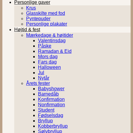
Personlige gaver
Krus
Glasskilte med fod
Pyntepuder
Personlige plakater
Højtid & fest
Mærkedage & højtider
Valentinsdag
Påske
Ramadan & Eid
Mors dag
Fars dag
Halloween
Jul
Nytår
Årets fester
Babyshower
Barnedåb
Konfirmation
Nonfirmation
Student
Fødselsdag
Bryllup
Kobberbryllup
Sølvbryllup