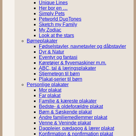
Unique Lines
Her bor en …
Simply Pets
Petworld DuoTones
Sketch my Family
My Zodiac
Look at the stars
Børneplakater
Fødselstavler, navnetavler og dåbstavler
Dyr & Natur
Eventyr og fantasi
Køretøjer & flyvemaskiner m.m.
ABC, tal & læringsplakater
Stjernetegn til børn
Plakat-serier til børn
Personlige plakater
Mor plakat
Far plakat
Familie & kæreste plakater
Bedste- & oldeforældre plakat
Børn & Søskende plakat
Andre familiemedlemmer plakat
Venne & Veninde plakat
Dagplejer, pædagog & lærer plakat
Konfirmation & nonfirmation plakat