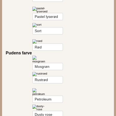
Pastel lyserød
Sort
Rød
Pudens farve
Mosgrøn
Rustrød
Petroleum
Dusty rose