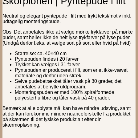
Skorpionen | Pyntepude i filt
Neutral og elegant pyntepude i filt med trykt tekst/motiv inkl.
udtagelig monteringspude.
Obs. Det anbefales ikke at vælge mørke trykfarver på mørke
puder, samt heller ikke de helt lyse trykfarver på lyse puder
(Undgå derfor f.eks. at vælge sort på sort eller hvid på hvid)
Størrelse: ca. 40×40 cm
Pyntepuden findes i 20 farver
Trykket kan vælges i 31 farver
Pyntepuden er produceret i filt, som er et ikke-vævet
materiale og derfor uden stræk.
Selve pudebetrækket tåler vask på 30 grader, det
anbefales at benytte uldprogram.
Monteringspuden er med 100% spiralformede
polyesterhulfibre og tåler vask på 40 grader.
Bemærk at alle oplyste mål kan have mindre udsving, samt
at der kan forekomme mindre nuanceforskelle fra produktet
på skærmen til det fysiske produkt alt efter din
skærmopløsning.