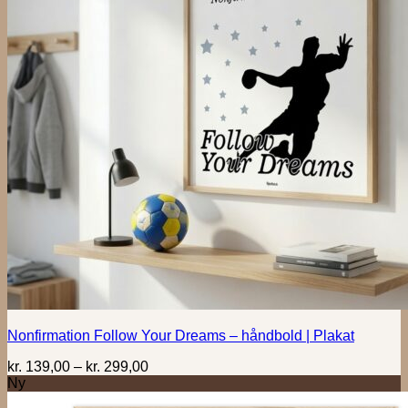
Nonfirmation Follow Your Dreams – håndbold | Plakat
Prisinterval:
kr.
139,00
–
kr.
299,00
kr. 139,00
Ny
til