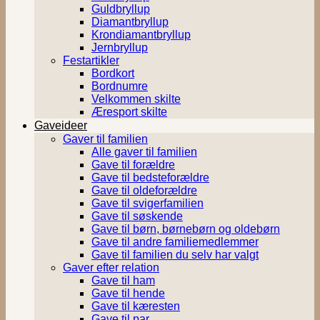
Guldbryllup
Diamantbryllup
Krondiamantbryllup
Jernbryllup
Festartikler
Bordkort
Bordnumre
Velkommen skilte
Æresport skilte
Gaveideer
Gaver til familien
Alle gaver til familien
Gave til forældre
Gave til bedsteforældre
Gave til oldeforældre
Gave til svigerfamilien
Gave til søskende
Gave til børn, børnebørn og oldebørn
Gave til andre familiemedlemmer
Gave til familien du selv har valgt
Gaver efter relation
Gave til ham
Gave til hende
Gave til kæresten
Gave til par