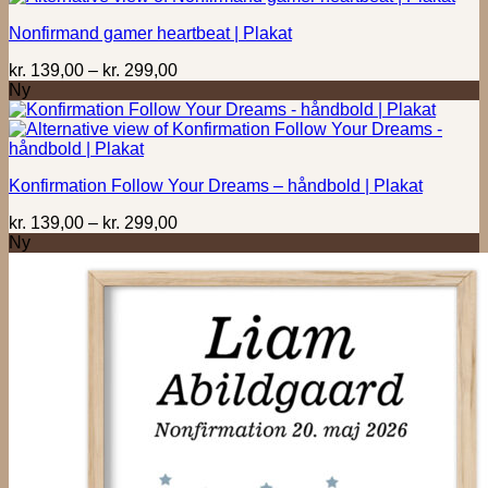
Nonfirmand gamer heartbeat | Plakat
Prisinterval:
kr.
139,00
–
kr.
299,00
kr. 139,00
Ny
til
kr. 299,00
Konfirmation Follow Your Dreams – håndbold | Plakat
Prisinterval:
kr.
139,00
–
kr.
299,00
kr. 139,00
Ny
til
kr. 299,00