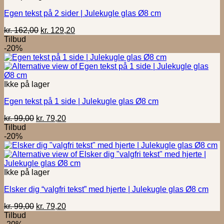
Egen tekst på 2 sider | Julekugle glas Ø8 cm
Den
Den
kr.
162,00
kr.
129,20
oprindelige
aktuelle
Tilbud
pris
pris
-20%
var:
er:
kr. 162,00.
kr. 129,20.
Ikke på lager
Egen tekst på 1 side | Julekugle glas Ø8 cm
Den
Den
kr.
99,00
kr.
79,20
oprindelige
aktuelle
Tilbud
pris
pris
-20%
var:
er:
kr. 99,00.
kr. 79,20.
Ikke på lager
Elsker dig “valgfri tekst” med hjerte | Julekugle glas Ø8 cm
Den
Den
kr.
99,00
kr.
79,20
oprindelige
aktuelle
Tilbud
pris
pris