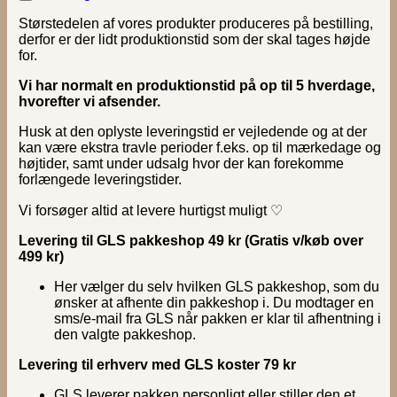
Størstedelen af vores produkter produceres på bestilling,
derfor er der lidt produktionstid som der skal tages højde
for.
Vi har normalt en produktionstid på op til 5 hverdage,
hvorefter vi afsender.
Husk at den oplyste leveringstid er vejledende og at der
kan være ekstra travle perioder f.eks. op til mærkedage og
højtider, samt under udsalg hvor der kan forekomme
forlængede leveringstider.
Vi forsøger altid at levere hurtigst muligt ♡
Levering til GLS pakkeshop 49 kr (Gratis v/køb over
499 kr)
Her vælger du selv hvilken GLS pakkeshop, som du
ønsker at afhente din pakkeshop i. Du modtager en
sms/e-mail fra GLS når pakken er klar til afhentning i
den valgte pakkeshop.
Levering til erhverv med GLS koster 79 kr
GLS leverer pakken personligt eller stiller den et