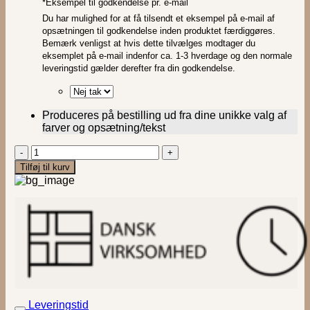
*
Eksempel til godkendelse pr. e-mail
Du har mulighed for at få tilsendt et eksempel på e-mail af
opsætningen til godkendelse inden produktet færdiggøres.
Bemærk venligst at hvis dette tilvælges modtager du
eksemplet på e-mail indenfor ca. 1-3 hverdage og den normale
leveringstid gælder derefter fra din godkendelse.
Produceres på bestilling ud fra dine unikke valg af
farver og opsætning/tekst
Stjernetegn
"A
Tilføj til kurv
little
star"
-
Skorpionen
|
Pyntepude
i
filt
antal
Leveringstid