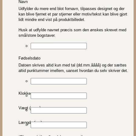
Navn
Udfylder du mere end blot fornavn, tilpasses designet og der
kan blive fjernet et par stjerner eller motiv/tekst kan blive gjort
lidt mindre end vist på produktbilledet.
Husk at udfylde navnet præcis som den ønskes skrevet med
små/store bogstaver.
Fødselsdato
Datoen skrives altid kun med tal (dd.mm.åååå) og der sættes
altid punktummer imellem, uanset hvordan du selv skriver det.
Klokke
Vægt (gram)
Længde (cm)